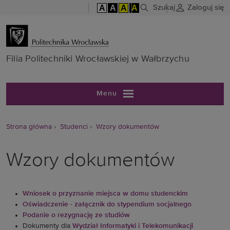
A
A
A
A
Szukaj
Zaloguj się
Filia Politech
Filia Politechniki Wrocławskiej w Wałbrzychu
Menu
Strona główna
Studenci
Wzory dokumentów
Wzory dokumentów
Wniosek o przyznanie miejsca w domu studenckim
Oświadczenie - załącznik do stypendium socjalnego
Podanie o rezygnację ze studiów
Dokumenty dla
Wydział Informatyki i Telekomunikacji