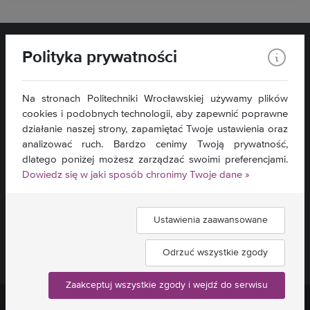
Polityka prywatności
Na stronach Politechniki Wrocławskiej używamy plików
cookies i podobnych technologii, aby zapewnić poprawne
Filia w Wałbrzychu
ul. Armii Krajowej 78
działanie naszej strony, zapamiętać Twoje ustawienia oraz
58-302 Wałbrzych
analizować ruch. Bardzo cenimy Twoją prywatność,
dlatego poniżej możesz zarządzać swoimi preferencjami.
Kontakt »
Dowiedz się w jaki sposób chronimy Twoje dane »
Mapa serwisu »
Deklaracja dostępności »
Ustawienia zaawansowane
Znajdź nas:
Odrzuć wszystkie zgody
Zaakceptuj wszystkie zgody i wejdź do serwisu
Politechnika Wrocławska ©
2026