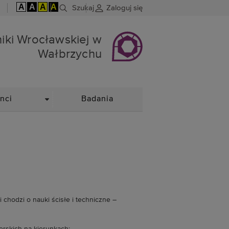
A
A
A
A
Szukaj
Zaloguj się
wskiej w Wałbrzychu
hniki Wrocławskiej w
Wałbrzychu
DROPDOWN
nci
Badania
i chodzi o nauki ścisłe i techniczne –