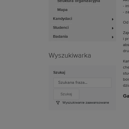
Akt
Struktura organizacyjna
- i
Mapa
- z
Kandydaci
Od 
Studenci
Zaj
Badania
i p
abs
dru
Wyszukiwarka
Kam
che
Szukaj
stu
boi
dzi
Ga
Wyszukiwanie zaawansowane