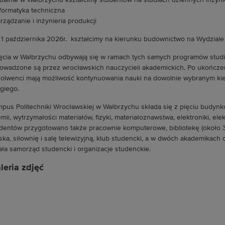
ualnie w Wałbrzychu kształcimy studentów na studiach dziennych inżyni
nformatyka techniczna
arządzanie i inżynieria produkcji
1 października 2026r. kształcimy na kierunku budownictwo na Wydzia
ęcia w Wałbrzychu odbywają się w ramach tych samych programów studi
rowadzone są przez wrocławskich nauczycieli akademickich. Po ukończen
olwenci mają możliwość kontynuowania nauki na dowolnie wybranym kie
giego.
pus Politechniki Wrocławskiej w Wałbrzychu składa się z pięciu budynków
mii, wytrzymałości materiałów, fizyki, materiałoznawstwa, elektroniki, elek
dentów przygotowano także pracownie komputerowe, bibliotekę (około 3
ska, siłownię i salę telewizyjną, klub studencki, a w dwóch akademikach
ała samorząd studencki i organizacje studenckie.
leria zdjęć