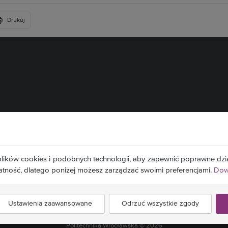
Drukuj
lików cookies i podobnych technologii, aby zapewnić poprawne dzia
atność, dlatego poniżej możesz zarządzać swoimi preferencjami.
Dowi
Ustawienia zaawansowane
Odrzuć wszystkie zgody
Politechnika Wrocławska ©
2026