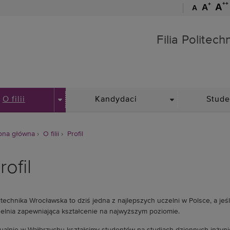
++
+
A
A
A
Filia Politechniki Wrocła
Filia Politec
DROPDOWN
DROPDOWN
O filii
Kandydaci
Stude
ona główna
O filii
Profil
rofil
itechnika Wrocławska to dziś jedna z najlepszych uczelni w Polsce, a jeśl
elnia zapewniająca kształcenie na najwyższym poziomie.