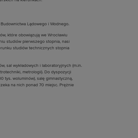
erskich na kierunkach:
le Budownictwa Lądowego i Wodnego.
ów, które obowiązują we Wrocławiu
iu studiów pierwszego stopnia, nasi
runku studiów technicznych stopnia
, sal wykładowych i laboratoryjnych (m.in.
trotechniki, metrologii). Do dyspozycji
0 tys. woluminów), salę gimnastyczną,
 czeka na nich ponad 70 miejsc. Prężnie