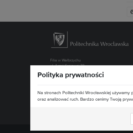
Filia w Wałbrzychu
ul. Armii Krajowej 78
58-302 Wałbrzych
Polityka prywatności
Kontakt »
Mapa serwisu »
Na stronach Politechniki Wrocławskiej używamy p
Deklaracja dostępności »
oraz analizować ruch. Bardzo cenimy Twoją pryw
Znajdź nas: