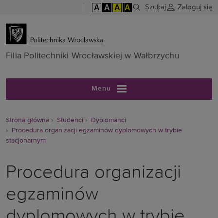
A
A
A
A
Szukaj
Zaloguj się
Filia Politech
Filia Politechniki Wrocławskiej w Wałbrzychu
Menu
Strona główna
Studenci
Dyplomanci
Procedura organizacji egzaminów dyplomowych w trybie
stacjonarnym
Procedura organizacji
egzaminów
dyplomowych w trybie