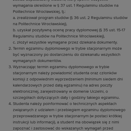
wymagania określone w § 37 ust. 1 Regulaminu studiów na
Politechnice Wrocławskiej, tj.:
a. zrealizował program studiów (§ 36 ust. 2 Regulaminu studiów
na Politechnice Wrocławskiej),
b. uzyskał pozytywną ocenę pracy dyplomowej (§ 35 ust. 15-17
Regulaminu studiów na Politechnice Wrocławskiej),
c. złożył wszystkie wymagane przez dziekana dokumenty.
Termin egzaminu dyplomowego w trybie stacjonarnym może
być wyznaczony po dostarczeniu do dziekanatu wszystkich
wymaganych dokumentów.
Wyznaczając termin egzaminu dyplomowego w trybie
stacjonarnym należy powiadomić studenta oraz członków
komisji z odpowiednim wyprzedzeniem (minimum siedem dni
kalendarzowych przed datą egzaminu) na adres poczty
elektronicznej, zarejestrowany w domenie Uczelni, o
szczegółach dotyczących daty i godziny takiego egzaminu.
Studenta należy poinformować o technicznych aspektach
związanych z udziałem i przebiegiem egzaminu dyplomowego
przeprowadzanego w trybie stacjonarnym (w postaci krótkiej
instrukcji lub informacji), a student ma obowiązek się z nimi
zapoznać i zastosować do wskazanych wymagań przed