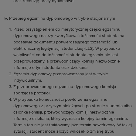
oraz recenzję pracy dyplomowej.
IV. Przebieg egzaminu dyplomowego w trybie stacjonarnym
Przed przystąpieniem do merytorycznej części egzaminu
dyplomowego należy zweryfikować tożsamość studenta na
podstawie dokumentu potwierdzającego tożsamość lub
elektronicznej legitymacji studenckiej (ELS). W przypadku
wątpliwości co do tożsamości studenta egzamin nie jest
przeprowadzany, a przewodniczący komisji niezwłocznie
informuje o tym studenta oraz dziekana.
Egzamin dyplomowy przeprowadzany jest w trybie
indywidualnym.
Z przeprowadzonego egzaminu dyplomowego komisja
sporządza protokół.
W przypadku konieczności powtórzenia egzaminu
dyplomowego z przyczyn nieleżących po stronie studenta albo
członka komisji, przewodniczący komisji niezwłocznie
informuje dziekana, który wyznacza kolejny termin egzaminu.
Termin ten nie jest traktowany jako termin powtórkowy. W takiej
sytuacji, student może złożyć wniosek o zmianę trybu