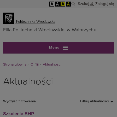
A
A
A
A
Szukaj
Zaloguj się
Filia Politech
Filia Politechniki Wrocławskiej w Wałbrzychu
Menu
Strona główna
O filii
Aktualności
Aktualności
Wyczyść filtrowanie
Filtruj aktualności
Szkolenie BHP