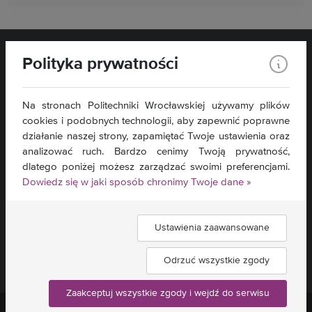
Polityka prywatności
Na stronach Politechniki Wrocławskiej używamy plików
Filia w Wałbrzychu
cookies i podobnych technologii, aby zapewnić poprawne
ul. Armii Krajowej 78
działanie naszej strony, zapamiętać Twoje ustawienia oraz
58-302 Wałbrzych
analizować ruch. Bardzo cenimy Twoją prywatność,
dlatego poniżej możesz zarządzać swoimi preferencjami.
Kontakt »
Dowiedz się w jaki sposób chronimy Twoje dane »
Mapa serwisu »
Deklaracja dostępności »
Ustawienia zaawansowane
Znajdź nas:
Odrzuć wszystkie zgody
Zaakceptuj wszystkie zgody i wejdź do serwisu
Politechnika Wrocławska ©
2026